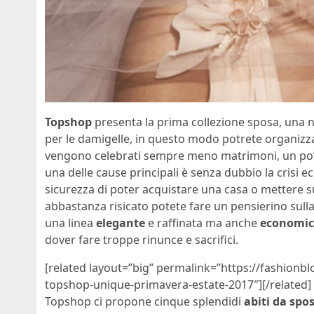
Topshop
presenta la prima collezione sposa, una n
per le damigelle, in questo modo potrete organizz
vengono celebrati sempre meno matrimoni, un po’ è
una delle cause principali è senza dubbio la crisi e
sicurezza di poter acquistare una casa o mettere s
abbastanza risicato potete fare un pensierino sull
una linea
elegante
e raffinata ma anche
economi
dover fare troppe rinunce e sacrifici.
[related layout=”big” permalink=”https://fashionbl
topshop-unique-primavera-estate-2017″][/related]
Topshop ci propone cinque splendidi
abiti da spo