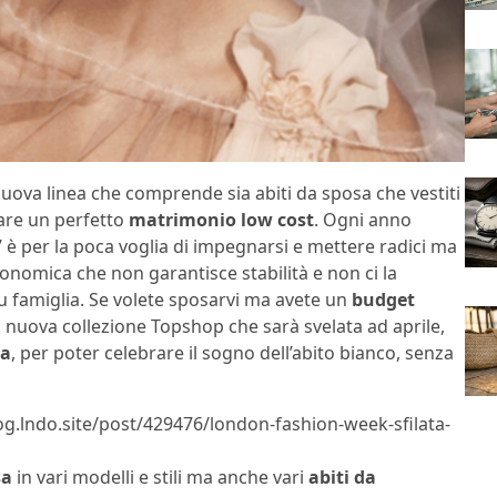
uova linea che comprende sia abiti da sposa che vestiti
are un perfetto
matrimonio low cost
. Ogni anno
 per la poca voglia di impegnarsi e mettere radici ma
conomica che non garantisce stabilità e non ci la
u famiglia. Se volete sposarvi ma avete un
budget
a nuova collezione Topshop che sarà svelata ad aprile,
ca
, per poter celebrare il sogno dell’abito bianco, senza
og.lndo.site/post/429476/london-fashion-week-sfilata-
sa
in vari modelli e stili ma anche vari
abiti da