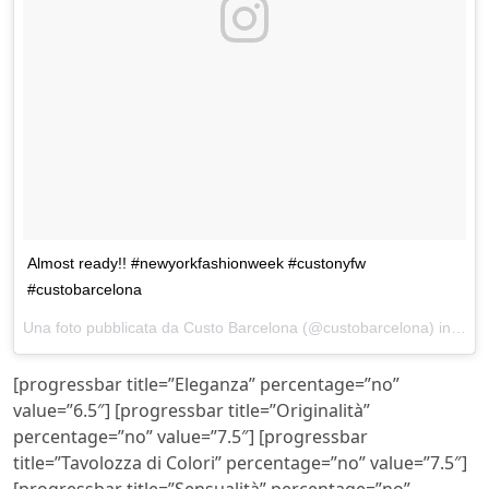
Almost ready!! #newyorkfashionweek #custonyfw
#custobarcelona
Una foto pubblicata da Custo Barcelona (@custobarcelona) in data:
[progressbar title=”Eleganza” percentage=”no”
value=”6.5″] [progressbar title=”Originalità”
percentage=”no” value=”7.5″] [progressbar
title=”Tavolozza di Colori” percentage=”no” value=”7.5″]