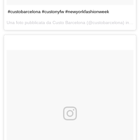
#custobarcelona #custonyfw #newyorkfashionweek
Una foto pubblicata da Custo Barcelona (@custobarcelona) in data: