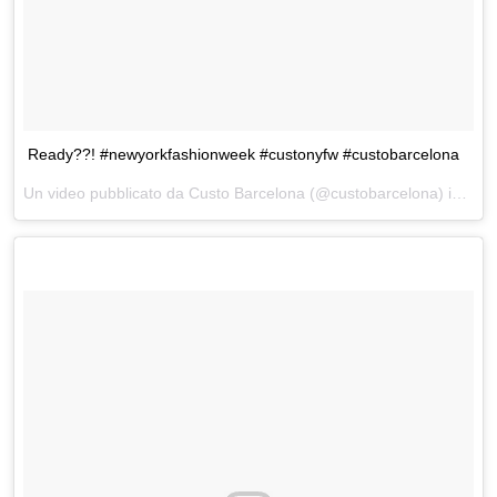
Ready??! #newyorkfashionweek #custonyfw #custobarcelona
Un video pubblicato da Custo Barcelona (@custobarcelona) in data: