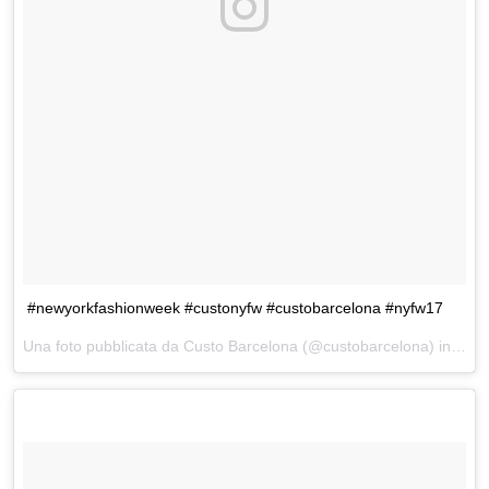
#newyorkfashionweek #custonyfw #custobarcelona #nyfw17
Una foto pubblicata da Custo Barcelona (@custobarcelona) in data: