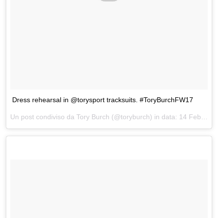
Dress rehearsal in @torysport tracksuits. #ToryBurchFW17
Un post condiviso da Tory Burch (@toryburch) in data:
14 Feb 2017 alle ore 06:57 PST