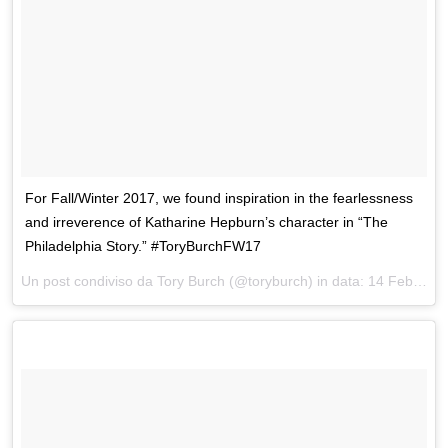
For Fall/Winter 2017, we found inspiration in the fearlessness
and irreverence of Katharine Hepburn’s character in “The
Philadelphia Story.” #ToryBurchFW17
Un post condiviso da Tory Burch (@toryburch) in data:
14 Feb 2017 alle ore 16:09 PST