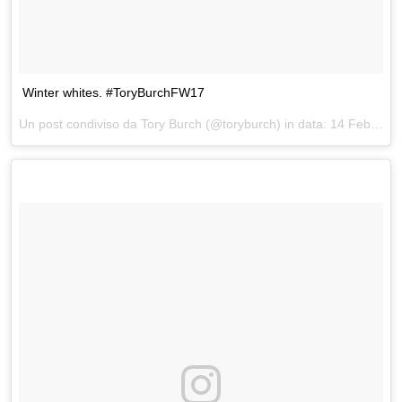
Winter whites. #ToryBurchFW17
Un post condiviso da Tory Burch (@toryburch) in data:
14 Feb 2017 alle ore 17:54 PST