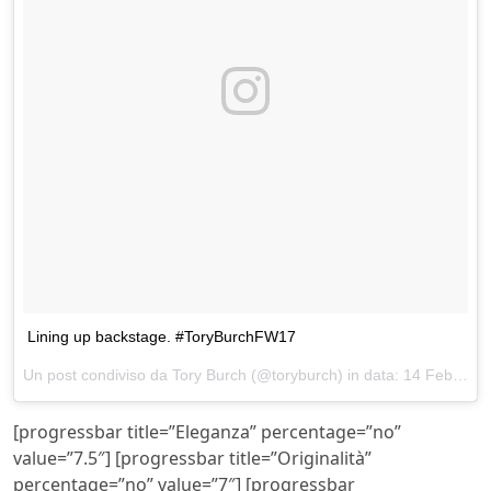
Lining up backstage. #ToryBurchFW17
Un post condiviso da Tory Burch (@toryburch) in data:
14 Feb 2017 alle ore 09:46 PST
[progressbar title=”Eleganza” percentage=”no”
value=”7.5″] [progressbar title=”Originalità”
percentage=”no” value=”7″] [progressbar