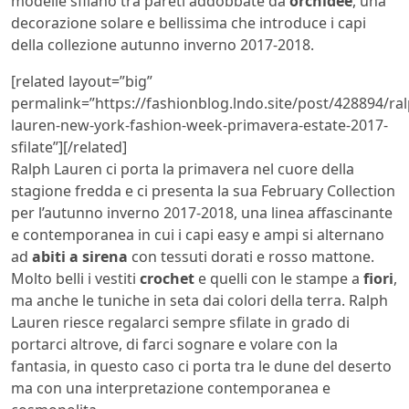
modelle sfilano tra pareti addobbate da
orchidee
, una
decorazione solare e bellissima che introduce i capi
della collezione autunno inverno 2017-2018.
[related layout=”big”
permalink=”https://fashionblog.lndo.site/post/428894/ral
lauren-new-york-fashion-week-primavera-estate-2017-
sfilate”][/related]
Ralph Lauren ci porta la primavera nel cuore della
stagione fredda e ci presenta la sua February Collection
per l’autunno inverno 2017-2018, una linea affascinante
e contemporanea in cui i capi easy e ampi si alternano
ad
abiti a sirena
con tessuti dorati e rosso mattone.
Molto belli i vestiti
crochet
e quelli con le stampe a
fiori
,
ma anche le tuniche in seta dai colori della terra. Ralph
Lauren riesce regalarci sempre sfilate in grado di
portarci altrove, di farci sognare e volare con la
fantasia, in questo caso ci porta tra le dune del deserto
ma con una interpretazione contemporanea e