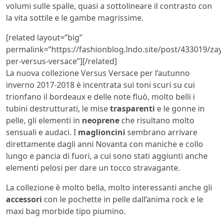
volumi sulle spalle, quasi a sottolineare il contrasto con
la vita sottile e le gambe magrissime.
[related layout=”big”
permalink=”https://fashionblog.lndo.site/post/433019/za
per-versus-versace”][/related]
La nuova collezione Versus Versace per l’autunno
inverno 2017-2018 è incentrata sui toni scuri su cui
trionfano il bordeaux e delle note fluò, molto belli i
tubini destrutturati, le mise
trasparenti
e le gonne in
pelle, gli elementi in
neoprene
che risultano molto
sensuali e audaci. I
maglioncini
sembrano arrivare
direttamente dagli anni Novanta con maniche e collo
lungo e pancia di fuori, a cui sono stati aggiunti anche
elementi pelosi per dare un tocco stravagante.
La collezione è molto bella, molto interessanti anche gli
accessori
con le pochette in pelle dall’anima rock e le
maxi bag morbide tipo piumino.