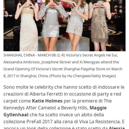
SHANGHAI, CHINA - MARCH 08: (L-R) Victoria's Secret Angels He Sui,
Alessandra Ambrosio, Josephine Skriver and Xi Mengyao attend the
Grand Opening Of Victoria's Secret Shanghai Flagship Store on March
8, 2017 in Shanghai, China. (Photo by Hu Chengwei/Getty Images)
Sono molte le celebrity che hanno scelto di indossare le
creazioni di
Alberta Ferretti in occasione di party e red
carpet come
Katie Holmes
per la premiere di The
Kennedys After Camelot a Beverly Hills,
Maggie
Gyllenhaal
che ha scelto invece un abito della
collezione PreFall 2017 alla cena di Viva La Resistencia. E
ancora un look della collezione è stato scelto da
Alessia