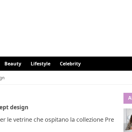
Beauty
Lifestyle
Celebrity
ign
A
cept design
r le vetrine che ospitano la collezione Pre