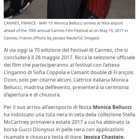
CANNES, FRANCE - MAY 15: Monica Bellucci arrives at Nice airport
ahead of the 70th annual Cannes Film Festival at on May 15, 2017 in
Cannes, France. (Photo by Jacopo Raule/GC Images)
Al via oggi la 70 edizione del
Festival di Cannes, che si
concluderà il 28 maggio 2017. Ricca la selezione ufficiale
dei film che parteciperanno al festival con l’atteso
L’inganno di Sofia Coppola e L’amant double di François
Ozon, solo per citarne alcuni. L’attrice italiana Monica
Bellucci, madrina dell’evento, presenterà la cerimonia
d’apertura e di chiusura.
Per il suo arrivo all’aeroporto di Nizza
Monica Bellucci
ha indossato una tuta nera in seta della collezione
Stella
McCartney primavera estate 2017 a cui ha abbinato la
borsa Gucci Dionysus in pelle nera con applicazioni
ricamate e chiusura testa di tigre.
Jessica Chastain
,