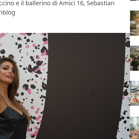
cino e il ballerino di Amici 16, Sebastian
onblog