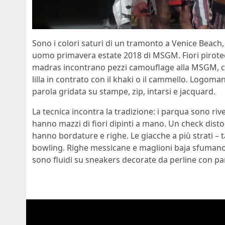
Sono i colori saturi di un tramonto a Venice Beach, 
uomo primavera estate 2018 di MSGM. Fiori pirotecni
madras incontrano pezzi camouflage alla
MSGM, co
lilla in contrato con il khaki o il cammello. Logom
parola gridata su stampe, zip, intarsi e jacquard.
La tecnica incontra la tradizione: i parqua sono rive
hanno mazzi di fiori dipinti a mano. Un check distor
hanno bordature e righe. Le giacche a più strati – t
bowling. Righe messicane e maglioni baja sfumano
sono fluidi su sneakers decorate da perline con pa