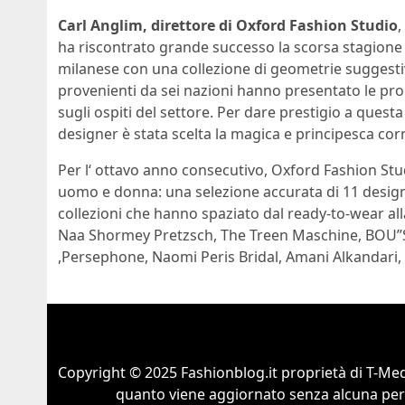
Carl Anglim, direttore di Oxford Fashion Studio
,
ha riscontrato grande successo la scorsa stagione s
milanese con una collezione di geometrie suggestiv
provenienti da sei nazioni hanno presentato le pro
sugli ospiti del settore. Per dare prestigio a questa 
designer è stata scelta la magica e principesca corn
Per l‘ ottavo anno consecutivo, Oxford Fashion Stud
uomo e donna: una selezione accurata di 11 desig
collezioni che hanno spaziato dal ready-to-wear all
Naa Shormey Pretzsch, The Treen Maschine, BOU’’
,Persephone, Naomi Peris Bridal, Amani Alkandari
Copyright © 2025 Fashionblog.it proprietà di T-Medi
quanto viene aggiornato senza alcuna perio