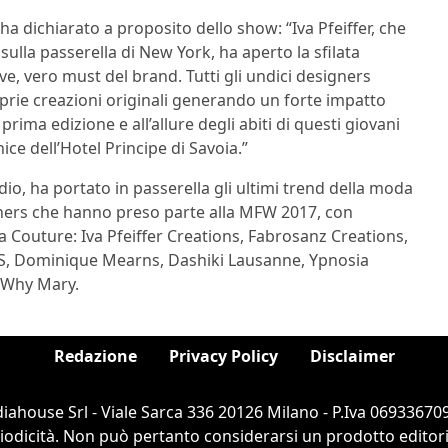
 ha dichiarato a proposito dello show: “Iva Pfeiffer, che
ulla passerella di New York, ha aperto la sfilata
e, vero must del brand. Tutti gli undici designers
prie creazioni originali generando un forte impatto
prima edizione e all’allure degli abiti di questi giovani
ice dell’Hotel Principe di Savoia.”
io, ha portato in passerella gli ultimi trend della moda
ners che hanno preso parte alla MFW 2017, con
a Couture: Iva Pfeiffer Creations, Fabrosanz Creations,
S, Dominique Mearns, Dashiki Lausanne, Ypnosia
, Why Mary.
Redazione
Privacy Policy
Disclaimer
ahouse Srl - Viale Sarca 336 20126 Milano - P.Iva 069336709
dicità. Non può pertanto considerarsi un prodotto editorial