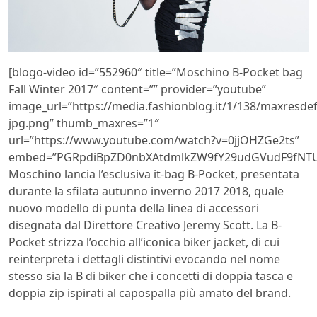
[blogo-video id=”552960″ title=”Moschino B-Pocket bag
Fall Winter 2017″ content=”” provider=”youtube”
image_url=”https://media.fashionblog.it/1/138/maxresdef
jpg.png” thumb_maxres=”1″
url=”https://www.youtube.com/watch?v=0jjOHZGe2ts”
embed=”PGRpdiBpZD0nbXAtdmlkZW9fY29udGVudF9fNTU
Moschino lancia l’esclusiva it-bag B-Pocket, presentata
durante la sfilata autunno inverno 2017 2018, quale
nuovo modello di punta della linea di accessori
disegnata dal Direttore Creativo
Jeremy Scott. La B-
Pocket strizza l’occhio all’iconica biker jacket, di cui
reinterpreta i dettagli distintivi evocando nel nome
stesso sia la B di biker che i concetti di doppia tasca e
doppia zip ispirati al capospalla più amato del brand.