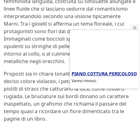
femminilità languida, costruita su silhouette allungate e
linee fluide che si lasciano sedurre dal romanticismo
interpretandolo secondo una visione tipicamente
Marni. Tra i gioielli si afferma un tema floreale, i cui
protagonisti sono fiori dai delicati petali in tessuto.
Immaginati come boccioli spontanei, i fiori proliferano
opulenti su stringhe di pelle e tessuto che si avvolgono
intorno al collo, o al culmine di armoniche evoluzioni
metalliche negli orecchini.
PIANO COTTURA PERICOLOSO
Proposti sia in chiare tonalità pastello che in un più
Vanno rimossi
deciso colore violaceo, i petali sono uniti da piccoli
pistilli di strass che catturano la luce, come fossero
rugiada. Le bruciature sui bordi donano un carattere
inaspettato, un grafismo che richiama il passare del
tempo quasi a ricordare un fiore dimenticato tra le
pagine di un libro.