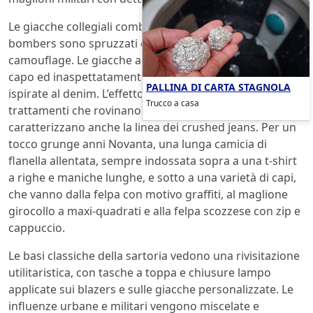
Le giacche collegiali combinano pelle e lanetta, mentre i
bombers sono spruzzati con un caratteristico disegno
camouflage. Le giacche a vento e i parka sono tinti in
capo ed inaspettatamente rilavorati con tecniche
PALLINA DI CARTA STAGNOLA
ispirate al denim. L’effetto vissuto é ottenuto grazie a
Trucco a casa
trattamenti che rovinano e poi rigenerano i capi, che
caratterizzano anche la linea dei crushed jeans. Per un
tocco grunge anni Novanta, una lunga camicia di
flanella allentata, sempre indossata sopra a una t-shirt
a righe e maniche lunghe, e sotto a una varietà di capi,
che vanno dalla felpa con motivo graffiti, al maglione
girocollo a maxi-quadrati e alla felpa scozzese con zip e
cappuccio.
Le basi classiche della sartoria vedono una rivisitazione
utilitaristica, con tasche a toppa e chiusure lampo
applicate sui blazers e sulle giacche personalizzate. Le
influenze urbane e militari vengono miscelate e