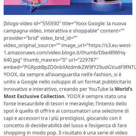
[blogo-video id=”555930″ title=”Yoox Google: la nuova
campagna video, interattiva e shoppable” content=””
provider=”brid” video_brid_id=””
video_original_source=”” image_url=”https://s3.eu-west-
1.amazonaws.com/video.blogo.it/thumb/Dbe4RWHq-
640.jpg” thumb_maxres=”0″ url=”229787″
embed=”PGRpdiBpZD0nbXAtdmlkZW9fY29udGVudF9fNTU
YOOX, da sempre all’avanguardia nell’e-fashion, si è
unito a Google nello sviluppo di un format pubblicitario
innovativo e interattivo, creando per YouTube la
World’s
Most Exclusive Collection
. YOOX è sempre stato una
fonte inesauribile di tesori e meraviglie; l’intento dello
spot è quello di offrire ai consumatori una selezione di
capi e accessori tra i più prestigiosi, giocando con il
concetto di desiderabilità del lusso e l’esigenza di fare
shopping in modo pop. Il risultato è una serie di video