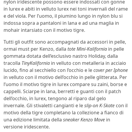
nylon iridescente possono essere indossati con gonne
in lurex e abiti in velluto lurex nei toni invernali del rame
e del viola. Per l’uomo, il piumino lungo in nylon blu si
indossa sopra a pantaloni in lana e ad una maglia in
mohair intarsiato con il motivo tigre.
Tutti gli outfit sono accompagnati da accessori in pelle,
ormai must per Kenzo, dalla
tote Mini-Kalifornia
in pelle
gommata dotata dell’esclusivo nastro Holiday, dalla
tracolla
TinyKalifornia
in velluto con metalleria in acciaio
lucido, fino al secchiello con l’occhio e le
cover per Iphone
in velluto con il motivo dell’occhio in pelle glitterata. Per
l’uomo il motivo tigre in lurex compare su zaini, borse e
cappelli. Sciarpe in lana, berretti e guanti con il patch
dell’occhio, in lurex, tengono al riparo dal gelo
invernale. Gli stivaletti cangianti e le
slip-on K-Skate
con il
motivo della tigre completano la collezione a fianco di
una edizione limitata della
sneaker Kenzo Move
in
versione iridescente.