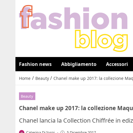
Fashion news
Abbigliamento
Accessori
/
/
Home
Beauty
Chanel make up 2017: la collezione Maqu
Beauty
Chanel make up 2017: la collezione Maquil
Chanel lancia la Collection Chiffrée in edi
Caterina Di Iorgi
-
5 Dicembre 2017