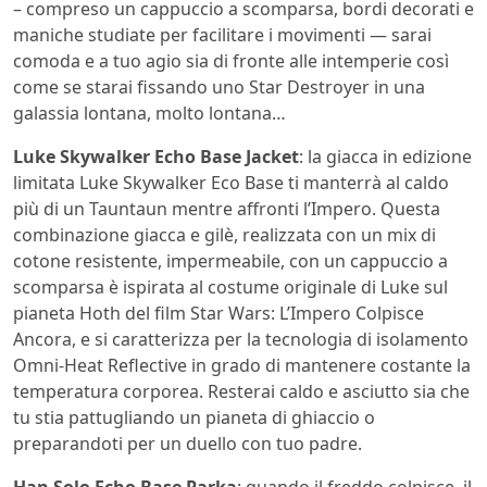
– compreso un cappuccio a scomparsa, bordi decorati e
maniche studiate per facilitare i movimenti — sarai
comoda e a tuo agio sia di fronte alle intemperie così
come se starai fissando uno Star Destroyer in una
galassia lontana, molto lontana…
Luke Skywalker Echo Base Jacket
: la giacca in edizione
limitata Luke Skywalker Eco Base ti manterrà al caldo
più di un Tauntaun mentre affronti l’Impero. Questa
combinazione giacca e gilè, realizzata con un mix di
cotone resistente, impermeabile, con un cappuccio a
scomparsa è ispirata al costume originale di Luke sul
pianeta Hoth del film Star Wars: L’Impero Colpisce
Ancora, e si caratterizza per la tecnologia di isolamento
Omni-Heat Reflective in grado di mantenere costante la
temperatura corporea. Resterai caldo e asciutto sia che
tu stia pattugliando un pianeta di ghiaccio o
preparandoti per un duello con tuo padre.
Han Solo Echo Base Parka
: quando il freddo colpisce, il