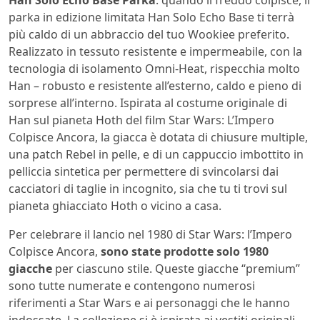
parka in edizione limitata Han Solo Echo Base ti terrà
più caldo di un abbraccio del tuo Wookiee preferito.
Realizzato in tessuto resistente e impermeabile, con la
tecnologia di isolamento Omni-Heat, rispecchia molto
Han – robusto e resistente all’esterno, caldo e pieno di
sorprese all’interno. Ispirata al costume originale di
Han sul pianeta Hoth del film Star Wars: L’Impero
Colpisce Ancora, la giacca è dotata di chiusure multiple,
una patch Rebel in pelle, e di un cappuccio imbottito in
pelliccia sintetica per permettere di svincolarsi dai
cacciatori di taglie in incognito, sia che tu ti trovi sul
pianeta ghiacciato Hoth o vicino a casa.
Per celebrare il lancio nel 1980 di Star Wars: l’Impero
Colpisce Ancora,
sono state prodotte solo 1980
giacche
per ciascuno stile. Queste giacche “premium”
sono tutte numerate e contengono numerosi
riferimenti a Star Wars e ai personaggi che le hanno
indossate. La collezione si è ispirata ai vestiti originali