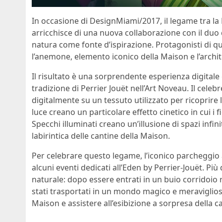
In occasione di
DesignMiami/2017, il legame tra la
arricchisce di una nuova collaborazione con il duo
natura come fonte d’ispirazione. Protagonisti di q
l’anemone, elemento iconico della Maison e l’archit
Il risultato è una sorprendente esperienza digital
tradizione di
Perrier Jouët nell’Art Noveau. Il cele
digitalmente su un tessuto utilizzato per ricoprire l
luce creano un particolare effetto cinetico in cui i
Specchi illuminati creano un’illusione di spazi infi
labirintica delle cantine della Maison.
Per celebrare questo legame, l’iconico parcheggio a
alcuni eventi dedicati all’Eden by Perrier-Jouët. Pi
naturale: dopo essere entrati in un buio corridoio r
stati trasportati in un mondo magico e meravigli
Maison e assistere all’esibizione a sorpresa della 