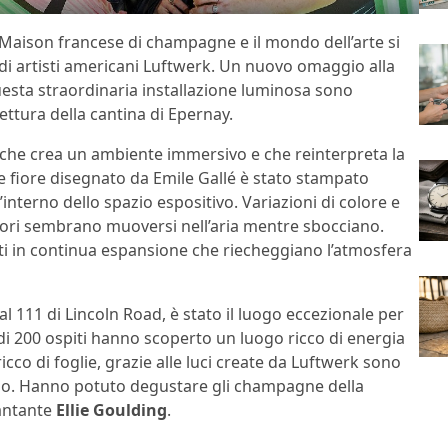
 Maison francese di champagne e il mondo dell’arte si
 di artisti americani Luftwerk. Un nuovo omaggio alla
uesta straordinaria installazione luminosa sono
ettura della cantina di Epernay.
e che crea un ambiente immersivo e che reinterpreta la
bre fiore disegnato da Emile Gallé è stato stampato
’interno dello spazio espositivo. Variazioni di colore e
 fiori sembrano muoversi nell’aria mentre sbocciano.
niti in continua espansione che riecheggiano l’atmosfera
l 111 di Lincoln Road, è stato il luogo eccezionale per
ù di 200 ospiti hanno scoperto un luogo ricco di energia
icco di foglie, grazie alle luci create da Luftwerk sono
oso. Hanno potuto degustare gli champagne della
cantante
Ellie Goulding
.