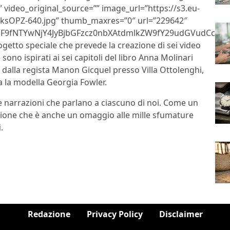
” video_original_source=”” image_url=”https://s3.eu-
ksOPZ-640.jpg” thumb_maxres=”0″ url=”229642″
9fNTYwNjY4JyBjbGFzcz0nbXAtdmlkZW9fY29udGVudCc+P
rogetto speciale che prevede la creazione di sei video
sono ispirati ai sei capitoli del libro Anna Molinari
 dalla regista Manon Gicquel presso Villa Ottolenghi,
a la modella Georgia Fowler.
e narrazioni che parlano a ciascuno di noi. Come un
zione che è anche un omaggio alle mille sfumature
i
.
Redazione
Privacy Policy
Disclaimer