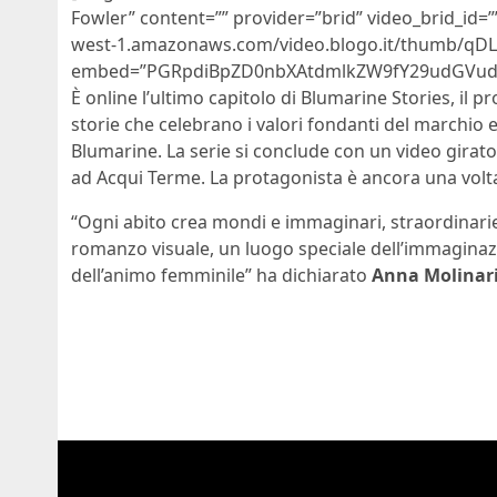
Fowler” content=”” provider=”brid” video_brid_id=”
west-1.amazonaws.com/video.blogo.it/thumb/qDL
embed=”PGRpdiBpZD0nbXAtdmlkZW9fY29udGVudF
È online l’ultimo capitolo di
Blumarine Stories, il p
storie che celebrano i valori fondanti del marchio e 
Blumarine. La serie si conclude con un video girato
ad Acqui Terme. La protagonista è ancora una volt
“Ogni abito crea mondi e immaginari, straordinari
romanzo visuale, un luogo speciale dell’immagina
dell’animo femminile” ha dichiarato
Anna Molinar