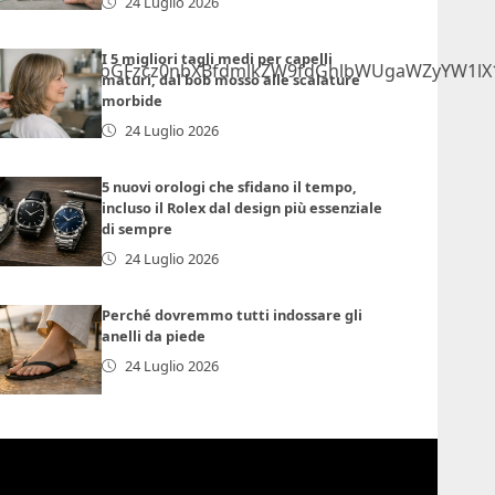
24 Luglio 2026
I 5 migliori tagli medi per capelli
GlmcmFtZSBjbGFzcz0nbXBfdmlkZW9fdGhlbWUgaWZyYW1lX
maturi, dal bob mosso alle scalature
morbide
24 Luglio 2026
5 nuovi orologi che sfidano il tempo,
incluso il Rolex dal design più essenziale
di sempre
24 Luglio 2026
Perché dovremmo tutti indossare gli
anelli da piede
24 Luglio 2026