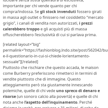
importante per chi vende quanto per chi
compra/indossa. Se
gli stock invenduti
fossero girati
in massa agli outlet o finissero nel cosiddetto “mercato
grigio”, i canali di vendita non autorizzati,
i prezzi
calerebbero troppo
e gli acquisti più di massa
offuscherebbero l’esclusività di cui si parlava prima.
[related layout=”big”
permalink=”https://fashionblog.lndo.site/post/562042/bu
e-il-questionario-in-cui-si-chiede-lorientamento-
sessuale”][/related]
Piuttosto che rischiare che questo accada, le maison
come Burberry preferiscono rimetterci in termini di
vendite piuttosto che di immagine. Questo
atteggiamento però sta giustamente innescando
polemiche, quelle di chi vede
uno spreco di denaro e
risorse
(un sonoro calcio alla povertà) e quelle di chi
nota anche
l’aspetto dell’inquinamento
. Perché
diciamo la verità, per arrivare a 31 milioni, di roba da