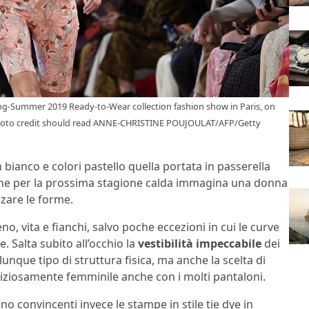
ing-Summer 2019 Ready-to-Wear collection fashion show in Paris, on
(Photo credit should read ANNE-CHRISTINE POUJOULAT/AFP/Getty
 bianco e colori pastello quella portata in passerella
che per la prossima stagione calda immagina una donna
zzare le forme.
no, vita e fianchi, salvo poche eccezioni in cui le curve
 Salta subito all’occhio la
vestibilità impeccabile
dei
alunque tipo di struttura fisica, ma anche la scelta di
deliziosamente femminile anche con i molti pantaloni.
eno convincenti invece le stampe in stile tie dye in