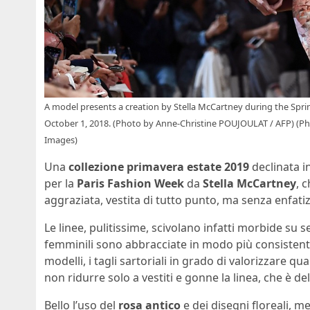
A model presents a creation by Stella McCartney during the Spr
October 1, 2018. (Photo by Anne-Christine POUJOULAT / AFP) 
Images)
Una
collezione primavera estate 2019
declinata in
per la
Paris Fashion Week
da
Stella McCartney
, 
aggraziata, vestita di tutto punto, ma senza enfati
Le linee, pulitissime, scivolano infatti morbide su se
femminili sono abbracciate in modo più consistente.
modelli, i tagli sartoriali in grado di valorizzare qu
non ridurre solo a vestiti e gonne la linea, che è 
Bello l’uso del
rosa antico
e dei disegni floreali, m