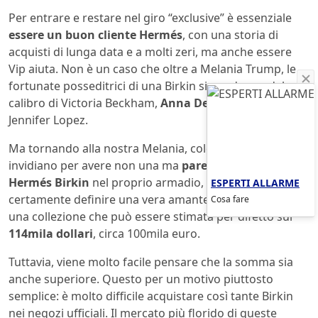
Per entrare e restare nel giro “exclusive” è essenziale
essere un buon cliente Hermés
, con una storia di
acquisti di lunga data e a molti zeri, ma anche essere
Vip aiuta. Non è un caso che oltre a Melania Trump, le
fortunate posseditrici di una Birkin siano donne del
calibro di Victoria Beckham,
Anna Dello Russo
o
Jennifer Lopez.
Ma tornando alla nostra Melania, colei che in molte
invidiano per avere non una ma
pare almeno sei
Hermés Birkin
nel proprio armadio, la first lady si può
ESPERTI ALLARME
certamente definire una vera amante del genere, con
Cosa fare
una collezione che può essere stimata per difetto sui
114mila dollari
, circa 100mila euro.
Tuttavia, viene molto facile pensare che la somma sia
anche superiore. Questo per un motivo piuttosto
semplice: è molto difficile acquistare così tante Birkin
nei negozi ufficiali. Il mercato più florido di queste