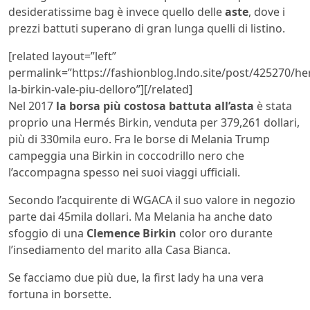
desideratissime bag è invece quello delle
aste
, dove i
prezzi battuti superano di gran lunga quelli di listino.
[related layout=”left”
permalink=”https://fashionblog.lndo.site/post/425270/h
la-birkin-vale-piu-delloro”][/related]
Nel 2017
la borsa più costosa battuta all’asta
è stata
proprio una Hermés Birkin, venduta per 379,261 dollari,
più di 330mila euro. Fra le borse di Melania Trump
campeggia una Birkin in coccodrillo nero che
l’accompagna spesso nei suoi viaggi ufficiali.
Secondo l’acquirente di WGACA il suo valore in negozio
parte dai 45mila dollari. Ma Melania ha anche dato
sfoggio di una
Clemence Birkin
color oro durante
l’insediamento del marito alla Casa Bianca.
Se facciamo due più due, la first lady ha una vera
fortuna in borsette.