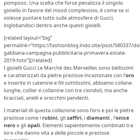
pomposo. Una scelta che forse penalizza il singolo
gioiello in favore del mood complessivo, è come se si
volesse puntare tutto sulle atmosfere di Gucci,
inglobandoci dentro anche questi gioielli.
[related layout=”big”
permalink=”https://fashionblog.lndo.site/post/580337/do
gabbana-campagna-pubblicitaria-primavera-estate-
2019-foto”][/related]
I gioielli Gucci Le Marché des Merveilles sono bellissimi
e caratterizzati da pietre preziose incastonate con l’
oro
e inserite in catenine e fili sottilissimi, abbiamo collane
lunghe, collier e collanine con tre ciondoli, ma anche
bracciali, anelli e orecchini pendenti.
I materiali di questa collezione sono l’oro e poi le pietre
preziose come i
rubini
, gli
zaffiri
, i
diamanti
, l’
onice
nero
e gli
opali
. Elementi sapientemente combinati tra
loro che danno vita a delle piccole e preziose