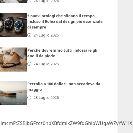
24 Luglio 2026
5 nuovi orologi che sfidano il tempo,
incluso il Rolex dal design più essenziale
di sempre
24 Luglio 2026
Perché dovremmo tutti indossare gli
anelli da piede
24 Luglio 2026
Petrolio a 100 dollari: non accadeva da
maggio
23 Luglio 2026
GlmcmFtZSBjbGFzcz0nbXBfdmlkZW9fdGhlbWUgaWZyYW1lX