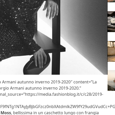
io Armani autunno inverno 2019-2020″ content=”La
iorgio Armani autunno inverno 2019-2020.”
inal_source=”https://media.fashionblog.it/c/c28/2019-
F9fNTg1NTAyJyBjbGFzcz0nbXAtdmlkZW9fY29udGVudCc+P
 Moss
, bellissima in un caschetto lungo con frangia