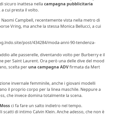
di sicuro inattesa nella
campagna pubblicitaria
, a cui presta il volto.
he Naomi Campbell, recentemente vista nella metro di
orse Vring, ma anche la stessa Monica Bellucci, a cui
log.lndo.site/post/434284/moda-anni-90-tendenza-
ddio alle passerelle, diventando volto per Burberry e il
ome
per Saint Laurent. Ora però una delle dive del mood
ano, scelta per
una campagna ADV
firmata da Mert
zione invernale femminile, anche i giovani modelli
ano il proprio corpo per la linea maschile. Neppure a
oss, che invece domina totalmente la scena.
 Moss
ci fa fare un salto indietro nel tempo.
 scatti di intimo Calvin Klein. Anche adesso, che non è