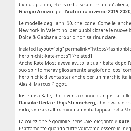
biondo platino, eterea e forse anche un po’ aliena, 
Giorgio Armani
per
l’autunno inverno 2019-2020
Le modelle degli anni 90, che icone. Come lei anc
New York in Valentino, per
pubblicizzare le nuove b
Dolce & Gabbana proprio non sa rinunciare.
[related layout=”big” permalink=”https://fashionb
heroin-chic-kate-moss”][/related]
Anche Kate Moss aveva avuto la sua ribalta dopo l’a
suo spirito meravigliosamente anglofono, così c
heroin chic diventa star anche per un marchio itali
Alas & Marcus Piggot.
Insieme a Kate, che diventa mannequin per la colle
Daisuke Ueda e Thijs Stenneberg
, che invece don
dirlo, senza scalfire minimamente l’appeal della M
La collezione è godibile, sensuale, elegante e
Kate
Esattamente quando tutte volevamo essere lei negli