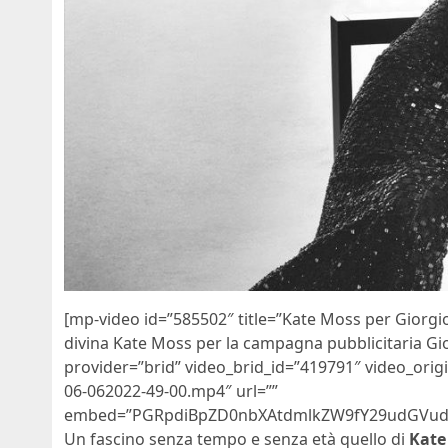
[mp-video id=”585502″ title=”Kate Moss per Giorg
divina Kate Moss per la campagna pubblicitaria G
provider=”brid” video_brid_id=”419791″ video_orig
06-062022-49-00.mp4″ url=””
embed=”PGRpdiBpZD0nbXAtdmlkZW9fY29udGVud
Un fascino senza tempo e senza età quello di
Kate