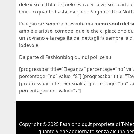
delizioso o il blu del cielo estivo vira verso il car
Onirico quanto basta, da pieno Sogno di Una Notte
L’eleganza? Sempre presente ma
meno snob del so
ampie e ariose, comode, quelle che ci piacciono du
un sovrano e la regalità dei dettagli fa sempre la
lodevole.
Da parte di Fashionblog quindi pollice su.
[progressbar title=”Eleganza” percentage=”no” valu
percentage=”no” value=”8″] [progressbar title=”Tav
[progressbar title=”Sensualità” percentage=”no” valu
percentage=”no” value=”7″]
Copyright © 2025 Fashionblog.it proprietà di T-Medi
quanto viene aggiornato senza alcuna perio