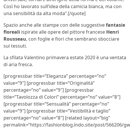
Così ho lavorato sull’idea della camicia bianca, ma con
una sensibilità da alta moda”.[/quote]
Spazio anche alle stampe con delle suggestive
fantasie
floreali
ispirate alle opere del pittore francese
Henri
Rousseau
, con foglie e fiori che sembrano sbocciare
sui tessuti.
La sfilata Valentino primavera estate 2020 è una ventata
di aria fresca.
[progressbar title=”Eleganza” percentage=”no”
value=”9″] [progressbar title=”Originalità”
percentage=”no” value=”9″] [progressbar
title=”Tavolozza di Colori” percentage=”no” value=”8″]
[progressbar title=”Sensualità” percentage=”no”
value=”9″] [progressbar title=”Vestibilità e taglio”
percentage=”no” value=”8″] [related layout=”big”
permalink=”https://fashionblog.lndo.site/post/566206/g