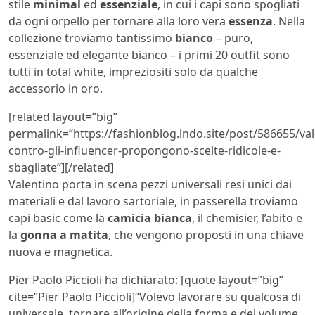
stile
minimal
ed
essenziale
, in cui i capi sono spogliati
da ogni orpello per tornare alla loro vera
essenza
. Nella
collezione troviamo tantissimo
bianco
– puro,
essenziale ed elegante bianco – i primi 20 outfit sono
tutti in total white, impreziositi solo da qualche
accessorio in oro.
[related layout=”big”
permalink=”https://fashionblog.lndo.site/post/586655/val
contro-gli-influencer-propongono-scelte-ridicole-e-
sbagliate”][/related]
Valentino porta in scena pezzi universali resi unici dai
materiali e dal lavoro sartoriale, in passerella troviamo
capi basic come la
camicia bianca
, il chemisier, l’abito e
la
gonna a matita
, che vengono proposti in una chiave
nuova e magnetica.
Pier Paolo Piccioli ha dichiarato: [quote layout=”big”
cite=”Pier Paolo Piccioli]“Volevo lavorare su qualcosa di
universale, tornare all’origine della forma e del volume.