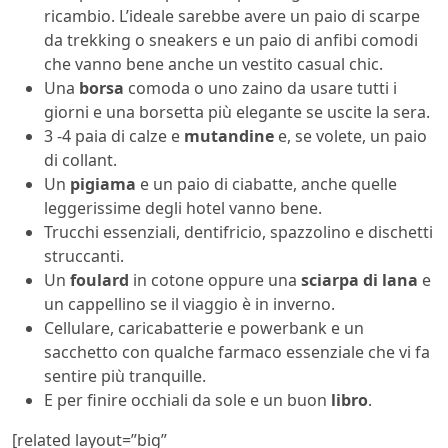
ricambio. L’ideale sarebbe avere un paio di scarpe
da trekking o sneakers e un paio di anfibi comodi
che vanno bene anche un vestito casual chic.
Una
borsa
comoda o uno zaino da usare tutti i
giorni e una borsetta più elegante se uscite la sera.
3 -4 paia di calze e
mutandine
e, se volete, un paio
di collant.
Un
pigiama
e un paio di ciabatte, anche quelle
leggerissime degli hotel vanno bene.
Trucchi essenziali, dentifricio, spazzolino e dischetti
struccanti.
Un
foulard
in cotone oppure una
sciarpa di lana
e
un cappellino se il viaggio è in inverno.
Cellulare, caricabatterie e powerbank e un
sacchetto con qualche farmaco essenziale che vi fa
sentire più tranquille.
E per finire occhiali da sole e un buon
libro
.
[related layout=”big”