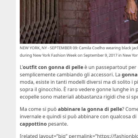
NEW YORK, NY - SEPTEMBER 09: Camila Coelho wearing black jacke
during New York Fashion Week on September 9, 2017 in New York 
L’
outfit con gonna di pelle
è un passepartout per o
semplicemente cambiando gli accessori. La
gonna 
moda, esiste in tanti modelli diversi ma di solito i
sopra il ginocchio. È raro vedere gonne lunghe in p
ecopelle sono materiali abbastanza rigidi che si s
Ma come si può
abbinare la gonna di pelle
? Come
invernale e quindi si può abbinare con qualcosa 
cappottino
pesante.
[related layout=”big” permalink=”https://fashionb