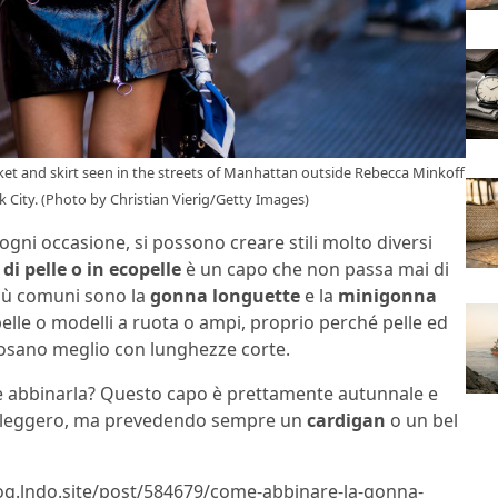
t and skirt seen in the streets of Manhattan outside Rebecca Minkoff
City. (Photo by Christian Vierig/Getty Images)
gni occasione, si possono creare stili molto diversi
di pelle o in ecopelle
è un capo che non passa mai di
 più comuni sono la
gonna longuette
e la
minigonna
elle o modelli a ruota o ampi, proprio perché pelle ed
posano meglio con lunghezze corte.
 abbinarla? Questo capo è prettamente autunnale e
di leggero, ma prevedendo sempre un
cardigan
o un bel
log.lndo.site/post/584679/come-abbinare-la-gonna-