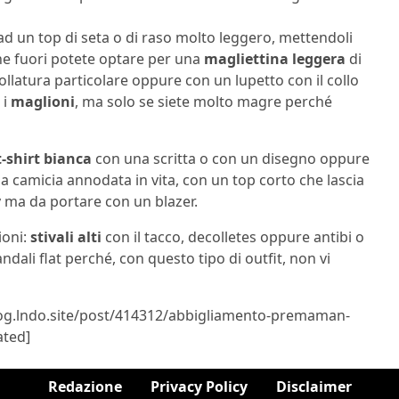
ad un top di seta o di raso molto leggero, mettendoli
ne fuori potete optare per una
magliettina leggera
di
llatura particolare oppure con un lupetto con il collo
 i
maglioni
, ma solo se siete molto magre perché
t-shirt bianca
con una scritta o con un disegno oppure
 camicia annodata in vita, con un top corto che lascia
y ma da portare con un blazer.
ioni:
stivali alti
con il tacco, decolletes oppure antibi o
 sandali flat perché, con questo tipo di outfit, non vi
blog.lndo.site/post/414312/abbigliamento-premaman-
ated]
Redazione
Privacy Policy
Disclaimer