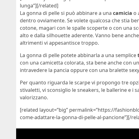
lunga”][/related]
La gonna di pelle si può abbinare a una
camicia
o 
dentro ovviamente. Se volete qualcosa che stia be
cotone, magari con le spalle scoperte o con una sco
alto e dalla silhouette aderente. Vanno bene anche
altrimenti vi appesantisce troppo.
La gonna di pelle potete abbinarla a una semplice
con una camicetta colorata, sta bene anche con una
intravedere la pancia oppure con
una bralette sex
Per quanto riguarda le scarpe vi propongo tre opz
stivaletti, vi sconsiglio le sneakers, le ballerine e i
valorizzano.
[related layout=”big” permalink=”https://fashion
come-adattare-la-gonna-di-pelle-al-pancione”][/rel