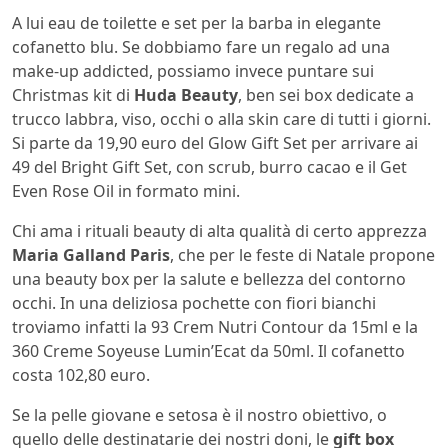
A lui eau de toilette e set per la barba in elegante
cofanetto blu. Se dobbiamo fare un regalo ad una
make-up addicted, possiamo invece puntare sui
Christmas kit di
Huda Beauty
, ben sei box dedicate a
trucco labbra, viso, occhi o alla skin care di tutti i giorni.
Si parte da 19,90 euro del Glow Gift Set per arrivare ai
49 del Bright Gift Set, con scrub, burro cacao e il Get
Even Rose Oil in formato mini.
Chi ama i rituali beauty di alta qualità di certo apprezza
Maria Galland Paris
, che per le feste di Natale propone
una beauty box per la salute e bellezza del contorno
occhi. In una deliziosa pochette con fiori bianchi
troviamo infatti la 93 Crem Nutri Contour da 15ml e la
360 Creme Soyeuse Lumin’Ecat da 50ml. Il cofanetto
costa 102,80 euro.
Se la pelle giovane e setosa è il nostro obiettivo, o
quello delle destinatarie dei nostri doni, le
gift box