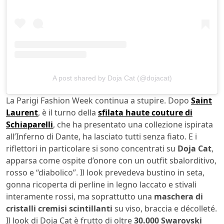
A post shared by Doja Cat (@dojacat)
La Parigi Fashion Week continua a stupire. Dopo
Saint
Laurent
, è il turno della
sfilata haute couture di
Schiaparelli
, che ha presentato una collezione ispirata
all’Inferno di Dante, ha lasciato tutti senza fiato. E i
riflettori in particolare si sono concentrati su
Doja Cat
,
apparsa come ospite d’onore con un outfit sbalorditivo,
rosso e “diabolico”. Il look prevedeva bustino in seta,
gonna ricoperta di perline in legno laccato e stivali
interamente rossi, ma soprattutto una
maschera di
cristalli cremisi scintillanti
su viso, braccia e décolleté.
Il look di Doja Cat è frutto di oltre
30.000 Swarovski