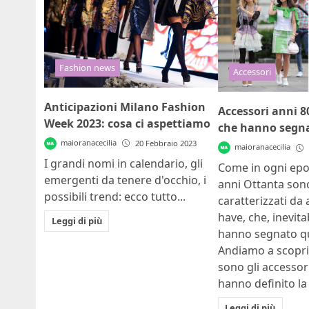
Fashion news
Accessori
Anticipazioni Milano Fashion
Accessori anni 8
Week 2023: cosa ci aspettiamo
che hanno segna
maioranacecilia
20 Febbraio 2023
maioranacecilia
I grandi nomi in calendario, gli
Come in ogni epo
emergenti da tenere d'occhio, i
anni Ottanta sono
possibili trend: ecco tutto...
caratterizzati da
have, che, inevit
Leggi di più
hanno segnato qu
Andiamo a scoprir
sono gli accessor
hanno definito la 
Leggi di più