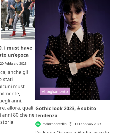
0, i must have
to un’epoca
20 Febbraio 2023
ca, anche gli
 stati
 alcuni must
Abbigliamento
abilmente,
egli anni.
e, allora, quali
Gothic look 2023, è subito
i anni 80 che ne
tendenza
storia.
maioranacecilia
17 Febbraio 2023
Da Jenna Ortega a Elodie, ecco le