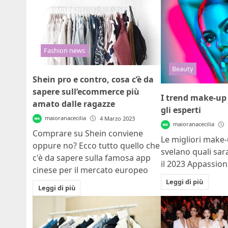
Fashion news
Beauty
Shein pro e contro, cosa c’è da
sapere sull’ecommerce più
I trend make-up
amato dalle ragazze
gli esperti
maioranacecilia
4 Marzo 2023
maioranacecilia
Comprare su Shein conviene
Le migliori make-u
oppure no? Ecco tutto quello che
svelano quali sar
c'è da sapere sulla famosa app
il 2023 Appassiona
cinese per il mercato europeo
Leggi di più
Leggi di più