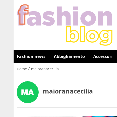
Fashion news
Abbigliamento
Accessori
/
Home
maioranacecilia
maioranacecilia