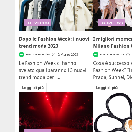
Fashion news
Fashion news
Dopo le Fashion Week: i nuovi
I migliori momen
trend moda 2023
Milano Fashion 
maioranacecilia
maioranacecilia
2 Marzo 2023
Le Fashion Week ci hanno
Cosa è successo a
svelato quali saranno i 3 nuovi
Fashion Week? Il 
trend moda per i...
Prada, Sunnei, Dies
Leggi di più
Leggi di più