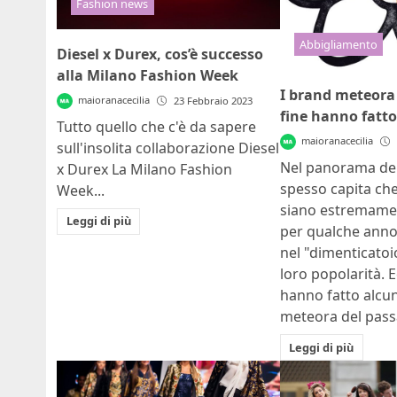
Fashion news
Abbigliamento
Diesel x Durex, cos’è successo
alla Milano Fashion Week
I brand meteora 
maioranacecilia
23 Febbraio 2023
fine hanno fatto
Tutto quello che c'è da sapere
maioranacecilia
sull'insolita collaborazione Diesel
Nel panorama de
x Durex La Milano Fashion
spesso capita che
Week...
siano estremame
Leggi di più
per qualche anno
nel "dimenticatoi
loro popolarità. 
hanno fatto alcun
meteora del pass
Leggi di più