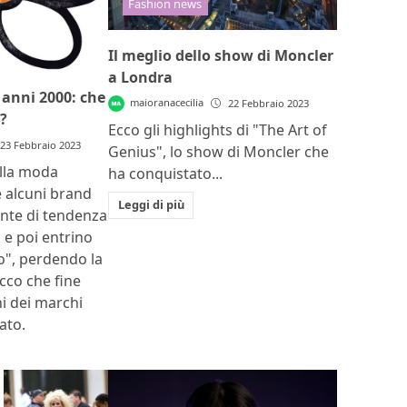
Fashion news
Il meglio dello show di Moncler
a Londra
anni 2000: che
maioranacecilia
22 Febbraio 2023
?
Ecco gli highlights di "The Art of
23 Febbraio 2023
Genius", lo show di Moncler che
lla moda
ha conquistato...
 alcuni brand
Leggi di più
nte di tendenza
 e poi entrino
o", perdendo la
Ecco che fine
i dei marchi
ato.