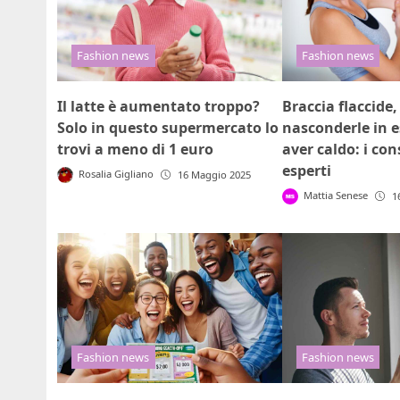
Fashion news
Fashion news
Il latte è aumentato troppo?
Braccia flaccide
Solo in questo supermercato lo
nasconderle in e
trovi a meno di 1 euro
aver caldo: i cons
esperti
Rosalia Gigliano
16 Maggio 2025
Mattia Senese
1
Fashion news
Fashion news