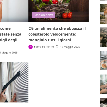
Fashion news
, come
C’è un alimento che abbassa il
state senza
colesterolo velocemente:
igli degli
mangialo tutti i giorni
Fabio Belmonte
16 Maggio 2025
6 Maggio 2025