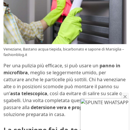
Veneziane, Bastano acqua tiepida, bicarbonato e sapone di Marsiglia –
fashionblog.it
Per una pulizia più efficace, si può usare un
panno in
microfibra
, meglio se leggermente umido, per
catturare anche le particelle più sottili. Chi ha veneziane
alte o in posizioni scomode può montare il panno su
un’
asta telescopica
, così da evitare di salire su scale o
sgabelli. Una volta completata questa fase, si può
passare alla
detersione vera e propria
, con una
soluzione preparata in casa.
La soluzione fai-da-te con sapone