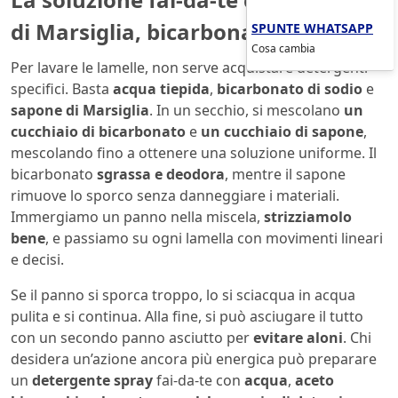
di Marsiglia, bicarbonato e aceto
SPUNTE WHATSAPP
Cosa cambia
Per lavare le lamelle, non serve acquistare detergenti
specifici. Basta
acqua tiepida
,
bicarbonato di sodio
e
sapone di Marsiglia
. In un secchio, si mescolano
un
cucchiaio di bicarbonato
e
un cucchiaio di sapone
,
mescolando fino a ottenere una soluzione uniforme. Il
bicarbonato
sgrassa e deodora
, mentre il sapone
rimuove lo sporco senza danneggiare i materiali.
Immergiamo un panno nella miscela,
strizziamolo
bene
, e passiamo su ogni lamella con movimenti lineari
e decisi.
Se il panno si sporca troppo, lo si sciacqua in acqua
pulita e si continua. Alla fine, si può asciugare il tutto
con un secondo panno asciutto per
evitare aloni
. Chi
desidera un’azione ancora più energica può preparare
un
detergente spray
fai-da-te con
acqua
,
aceto