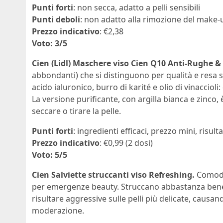
Punti forti
: non secca, adatto a pelli sensibili
Punti deboli
: non adatto alla rimozione del make-
Prezzo indicativo
: €2,38
Voto: 3/5
Cien (Lidl)
Maschere viso Cien Q10 Anti-Rughe & 
abbondanti) che si distinguono per qualità e resa su
acido ialuronico, burro di karité e olio di vinaccioli
La versione purificante, con argilla bianca e zinco, 
seccare o tirare la pelle.
Punti forti
: ingredienti efficaci, prezzo mini, risultat
Prezzo indicativo
: €0,99 (2 dosi)
Voto: 5/5
Cien Salviette struccanti viso Refreshing.
Comode
per emergenze beauty. Struccano abbastanza bene,
risultare aggressive sulle pelli più delicate, causa
moderazione.