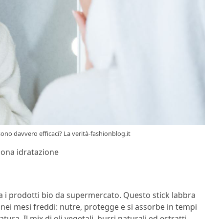
no davvero efficaci? La verità-fashionblog.it
uona idratazione
ra i prodotti bio da supermercato. Questo stick labbra
 nei mesi freddi: nutre, protegge e si assorbe in tempi
a. Il mix di oli vegetali, burri naturali ed estratti