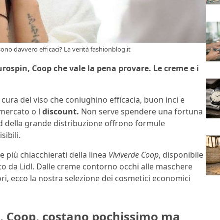
no davvero efficaci? La verità fashionblog.it
Eurospin, Coop che vale la pena provare. Le creme e i
 cura del viso che coniughino efficacia, buon inci e
rmercato o l
discount.
Non serve spendere una fortuna
nd della grande distribuzione offrono formule
sibili.
 più chiacchierati della linea
Viviverde Coop
, disponibile
to da Lidl. Dalle creme contorno occhi alle maschere
ri, ecco la nostra selezione dei cosmetici economici
n, Coop, costano pochissimo ma