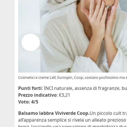
Cosmetici e creme Lidl, Eurospin, Coop, costano pochissimo ma so
Punti forti
: INCI naturale, assenza di fragranze, b
Prezzo indicativo
: €3,21
Voto: 4/5
Balsamo labbra Viviverde Coop.
Un piccolo cult t
all’apparenza semplice si rivela un alleato prezioso
brevi, lasciando una sensazione di morbidezza duratur