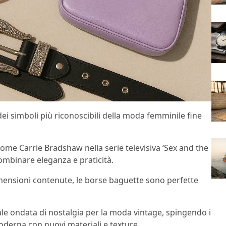
ei simboli più riconoscibili della moda femminile fine
come Carrie Bradshaw nella serie televisiva ‘Sex and the
combinare eleganza e praticità.
imensioni contenute, le borse baguette sono perfette
uale ondata di nostalgia per la moda vintage, spingendo i
oderna con nuovi materiali e texture.