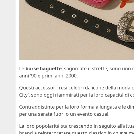
Le
borse baguette
, sagomate e strette, sono uno d
anni ’90 e primi anni 2000.
Questi accessori, resi celebri da icone della moda 
City’, sono oggi riammirati per la loro capacità di 
Contraddistinte per la loro forma allungata e le d
per una serata fuori o un evento casual.
La loro popolarità sta crescendo in seguito all’att
brand a reinterpretare questo classico in chiave m