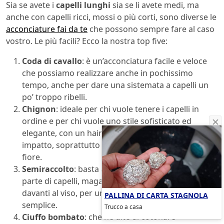
Sia se avete i
capelli lunghi
sia se li avete medi, ma
anche con capelli ricci, mossi o più corti, sono diverse le
acconciature fai da te
che possono sempre fare al caso
vostro. Le più facili? Ecco la nostra top five:
Coda di cavallo
: è un’acconciatura facile e veloce
che possiamo realizzare anche in pochissimo
tempo, anche per dare una sistemata a capelli un
po’ troppo ribelli.
Chignon
: ideale per chi vuole tenere i capelli in
ordine e per chi vuole uno stile sofisticato ed
elegante, con un hairstyle semplice e di sicuro
impatto, soprattutto se impreziosito da un bel
fiore.
Semiraccolto
: basta anche solo raccogliere una
parte di capelli, magari togliendo le ciocche da
davanti al viso, per un’acconciatura ricercata, ma
PALLINA DI CARTA STAGNOLA
semplice.
Trucco a casa
Ciuffo bombato
: che ne dite di cotonare