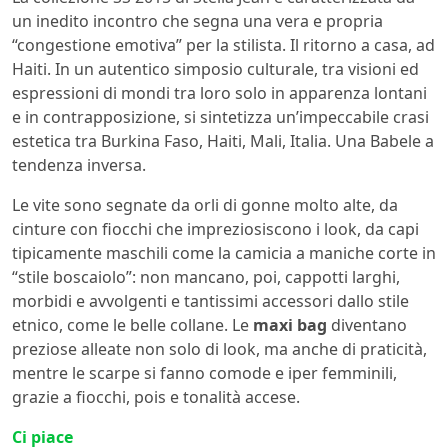
un inedito incontro che segna una vera e propria
“congestione emotiva” per la stilista. Il ritorno a casa, ad
Haiti. In un autentico simposio culturale, tra visioni ed
espressioni di mondi tra loro solo in apparenza lontani
e in contrapposizione, si sintetizza un’impeccabile crasi
estetica tra Burkina Faso, Haiti, Mali, Italia. Una Babele a
tendenza inversa.
Le vite sono segnate da orli di gonne molto alte, da
cinture con fiocchi che impreziosiscono i look, da capi
tipicamente maschili come la camicia a maniche corte in
“stile boscaiolo”: non mancano, poi, cappotti larghi,
morbidi e avvolgenti e tantissimi accessori dallo stile
etnico, come le belle collane. Le
maxi bag
diventano
preziose alleate non solo di look, ma anche di praticità,
mentre le scarpe si fanno comode e iper femminili,
grazie a fiocchi, pois e tonalità accese.
Ci piace