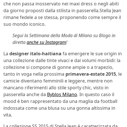
che non passa inosservato nei maxi dress o negli abiti
da giorno proposti dalla stilista in passerella.Stella Jean
rimane fedele a se stessa, proponendo come sempre il
suo mondo iconico.
Segui la Settimana della Moda di Milano su Blogo in
diretta
anche su Instagram
!
La
designer italo-haitiana
fa emergere le sue origin in
una collezione dalle tinte vivaci e dai volumi morbidi: la
collezione si compone di gonne ampie o a trapezio,
tanto in voga nella prossima
primavera-estate 2015
, le
camicie diventano femminili e leggere, mentre non
mancano riferimenti allo stile sporty chic, visto in
passerella anche da
Byblos Milano
. In questo caso il
mood è ben rappresentato da una maglia da football
indossata come una blusa su una gonna altissima in
vita.
La collezione SS 2015 di Stella Jean è caratterizzata da