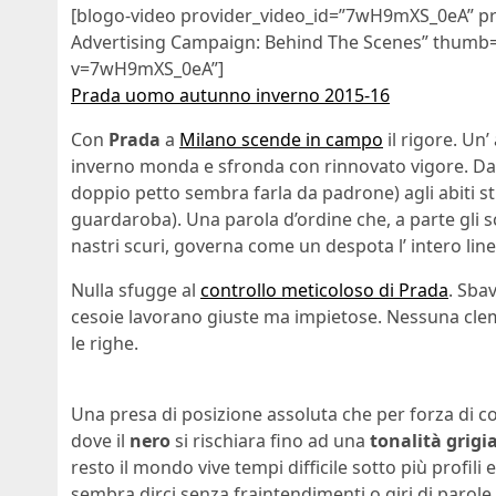
[blogo-video provider_video_id=”7wH9mXS_0eA” pro
Advertising Campaign: Behind The Scenes” thumb
v=7wH9mXS_0eA”]
Prada uomo autunno inverno 2015-16
Con
Prada
a
Milano scende in campo
il rigore. Un’
inverno monda e sfronda con rinnovato vigore. Da
doppio petto sembra farla da padrone) agli abiti stret
guardaroba). Una parola d’ordine che, a parte gli sc
nastri scuri, governa come un despota l’ intero line
Nulla sfugge al
controllo meticoloso di Prada
. Sba
cesoie lavorano giuste ma impietose. Nessuna cleme
le righe.
Una presa di posizione assoluta che per forza di cose
dove il
nero
si rischiara fino ad una
tonalità grigi
resto il mondo vive tempi difficile sotto più profil
sembra dirci senza fraintendimenti o giri di parole