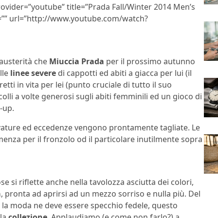
vider=”youtube” title=”Prada Fall/Winter 2014 Men’s
=”” url=”http://www.youtube.com/watch?
 austerità che
Miuccia Prada
per il prossimo autunno
lle
linee severe
di cappotti ed abiti a giacca per lui (il
ti in vita per lei (punto cruciale di tutto il suo
olli a volte generosi sugli abiti femminili ed un gioco di
-up.
vature ed eccedenze vengono prontamente tagliate. Le
nza per il fronzolo od il particolare inutilmente sopra
 si riflette anche nella tavolozza asciutta dei colori,
a
, pronta ad aprirsi ad un mezzo sorriso e nulla più. Del
i e la moda ne deve essere specchio fedele, questo
 la
collezione
. Applaudiamo (e come non farlo?) a