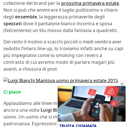
collezione del brand per la
prossima primavera estate
.
Non si può che ammirare il taglio pulitissimo e chiaro
degli
ensemble
, la leggerezza primaverile degli
spezzati
dove il pantalone bianco incontra e sposa
(felicemente) un blu mosso dalla fantasia a quadretti.
Del resto il motivo a scacchi piccoli o medi sembra aver
sedotto l’intero line-up, lo troviamo infatti anche su capi
più impegnativi come lo smoking con revers a
contrasto di cui avremo modo di parlare magari più
avanti, a chiusura di post.
Ci piace
Applaudiamo alle linee mirabili, ai tagli impeccabili che
ancora una volta
Luigi Bianchi Mantova
regala al suo
uomo. Un uomo che si muove con grande eleganza e
padronanza. Espressioni entrambe di una necessità
TRUFFA CHIAMATA