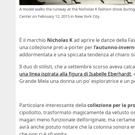
A model walks the runway at the Nicholas K fashion show during
Center on February 12, 2015 in New York City.
È il marchio
Nicholas K
ad aprire le danze della F
una collezione pret-a-porter per
l’autunno-invern
addormentata e una spiccata tendenza al chiaro s
Il duo di stilisti, che a settembre scorso aveva calc
una linea ispirata alla figura di Isabelle Eberhardt
,
Grande Mela una donna un po’ esploratrice e un po
Particolare interessante della
collezione per la p
cipollotto, trasformato magicamente da vetusto or
magari meno funzionale dell’originale, ma certamen
avrà anche potuto notare che la colonna sonora era
che non ci è sfuggita.