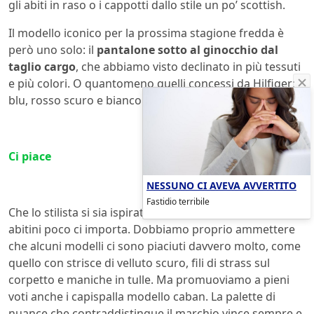
gli abiti in raso o i cappotti dallo stile un po’ scottish.
Il modello iconico per la prossima stagione fredda è
però uno solo: il
pantalone sotto al ginocchio dal
taglio cargo
, che abbiamo visto declinato in più tessuti
e più colori. O quantomeno quelli concessi da Hilfiger:
blu, rosso scuro e bianco tout court.
Ci piace
NESSUNO CI AVEVA AVVERTITO
Fastidio terribile
Che lo stilista si sia ispirato alle ragazze pon pon per gli
abitini poco ci importa. Dobbiamo proprio ammettere
che alcuni modelli ci sono piaciuti davvero molto, come
quello con strisce di velluto scuro, fili di strass sul
corpetto e maniche in tulle. Ma promuoviamo a pieni
voti anche i capispalla modello caban. La palette di
nuance che contraddistingue il marchio vince sempre e