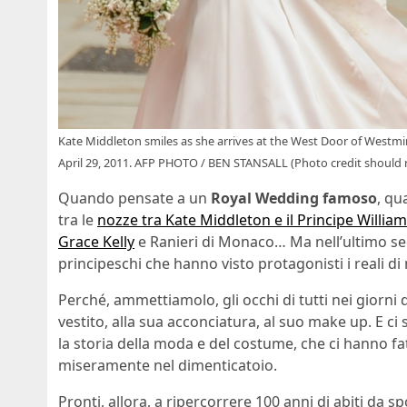
Kate Middleton smiles as she arrives at the West Door of Westmin
April 29, 2011. AFP PHOTO / BEN STANSALL (Photo credit shoul
Quando pensate a un
Royal Wedding famoso
, qu
tra le
nozze tra Kate Middleton e il Principe William
Grace Kelly
e Ranieri di Monaco… Ma nell’ultimo sec
principeschi che hanno visto protagonisti i reali di
Perché, ammettiamolo, gli occhi di tutti nei giorni 
vestito, alla sua acconciatura, al suo make up. E ci
la storia della moda e del costume, che ci hanno fa
miseramente nel dimenticatoio.
Pronti, allora, a ripercorrere 100 anni di abiti da sp