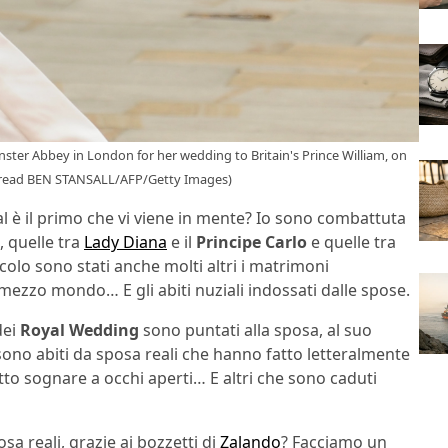
ster Abbey in London for her wedding to Britain's Prince William, on
d read BEN STANSALL/AFP/Getty Images)
al è il primo che vi viene in mente? Io sono combattuta
, quelle tra
Lady Diana
e il
Principe Carlo
e quelle tra
olo sono stati anche molti altri i matrimoni
 mezzo mondo… E gli abiti nuziali indossati dalle spose.
dei
Royal Wedding
sono puntati alla sposa, al suo
 sono abiti da sposa reali che hanno fatto letteralmente
tto sognare a occhi aperti… E altri che sono caduti
osa reali, grazie ai bozzetti di
Zalando
? Facciamo un