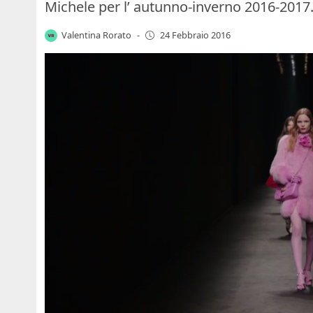
Michele per l’ autunno-inverno 2016-2017
Valentina Rorato
-
24 Febbraio 2016