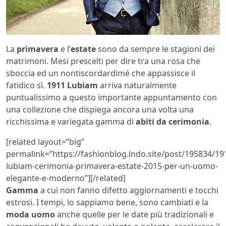
La
primavera
e l’
estate
sono da sempre le stagioni dei
matrimoni. Mesi prescelti per dire tra una rosa che
sboccia ed un nontiscordardimé che appassisce il
fatidico sì.
1911 Lubiam
arriva naturalmente
puntualissimo a questo importante appuntamento con
una collezione che dispiega ancora una volta una
ricchissima e variegata gamma di
abiti da cerimonia
.
[related layout=”big”
permalink=”https://fashionblog.lndo.site/post/195834/19
lubiam-cerimonia-primavera-estate-2015-per-un-uomo-
elegante-e-moderno”][/related]
Gamma
a cui non fanno difetto aggiornamenti e tocchi
estrosi. I tempi, lo sappiamo bene, sono cambiati e la
moda uomo
anche quelle per le date più tradizionali e