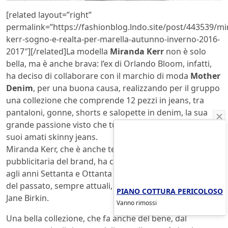
[related layout=”right”
permalink=”https://fashionblog.lndo.site/post/443539/mi
kerr-sogno-e-realta-per-marella-autunno-inverno-2016-
2017″][/related]La modella
Miranda Kerr
non è solo
bella, ma è anche brava: l’ex di Orlando Bloom, infatti,
ha deciso di collaborare con il marchio di moda
Mother
Denim
, per una buona causa, realizzando per il gruppo
una collezione che comprende 12 pezzi in jeans, tra
pantaloni, gonne, shorts e salopette in denim, la sua
grande passione visto che tutti i giorni indossa sempre i
suoi amati skinny jeans.
Miranda Kerr, che è anche testimonial della campagna
pubblicitaria del brand, ha creato una linea che si ispira
agli anni Settanta e Ottanta e allo stile di grandi icone
del passato, sempre attuali, come Audrey Hepburn e
PIANO COTTURA PERICOLOSO
Jane Birkin.
Vanno rimossi
Una bella collezione, che fa anche del bene, dal