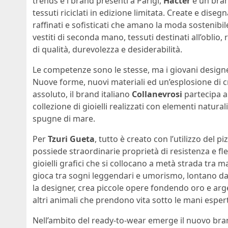
trends e i brand presenti a Parigi,
Hacter
è un bran
tessuti riciclati in edizione limitata. Create e diseg
raffinati e sofisticati che amano la moda sostenibile.
vestiti di seconda mano, tessuti destinati all’oblio
di qualità, durevolezza e desiderabilità.
Le competenze sono le stesse, ma i giovani designe
Nuove forme, nuovi materiali ed un’esplosione di cre
assoluto, il brand italiano
Collanevrosi
partecipa a
collezione di gioielli realizzati con elementi natura
spugne di mare.
Per
Tzuri Gueta
, tutto è creato con l’utilizzo del p
possiede straordinarie proprietà di resistenza e fle
gioielli grafici che si collocano a metà strada tra ma
gioca tra sogni leggendari e umorismo, lontano dai m
la designer, crea piccole opere fondendo oro e arge
altri animali che prendono vita sotto le mani espe
Nell’ambito del ready-to-wear emerge il nuovo br