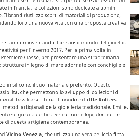
d francese che realizza scarpe, borse e accessori con
nate in Francia, le collezioni sono dedicate a uomini
 Il brand riutilizza scarti di materiali di produzione,
, ridando loro una nuova vita con una proposta creativa
r stanno reinventando il prezioso mondo del gioiello.
atività per l’inverno 2017. Per la prima volta in
 Premiere Classe, per presentare una straordinaria
li: strutture in legno di mare adornate con conchiglie e
izzo in silicone, il suo materiale preferito. Questo
ssibilità, che permettono lo sviluppo di collezioni di
teriali tessili e sculture. Il mondo di
Little Rotters
etodi artigianali della gioielleria tradizionale. Emilie,
nto su gusci a occhi di vetro con ciclopi, doccioni e
rte di questa artigiana contemporanea.
and
Vicino Venezia
, che utilizza una vera pelliccia finta