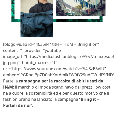
[blogo-video id=”463694″ title=”H&M – Bring it on”
content=”” provider=”youtube”
image_url=”https://media.fashionblog.it/9/957/maxresdef
jpg.png” thumb_maxres=”1″
url=”https://www.youtube.com/watch?v=7i4JSzB8VlU”
embed=”PGRpdiBpZD0nbXAtdmlkZW9fY29udGVudF9fNDYz
Parte la
campagna per la raccolta di abiti usati da
H&M
: il marchio di moda scandinavo dai prezzi low cost
ha a cuore la sostenibilità ed è per questo motivo che il
fashion brand ha lanciato la campagna “
Bring it –
Portali da noi
“.