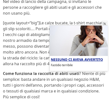
Nel video di lancio della campagna, si invitano le
persone a raccogliere gli abiti usati e gli accessori che
non usano più.
[quote layout=”big”]Le calze bucate, la t-shirt macchiata,
gli slip scoloriti…. Portali da noi.[/quote]
I vecchi capi di abbigliamento, che magari giacciono nel
nostro armadio da tempo e non abbiamo mai più
messo, possono diventare nuovi tessuti, imbottiture e
molto altro ancora. Non è la prima volta che H&M tenta
la strada del riciclo: la campagna è partita nel 2013 e da
NESSUNO CI AVEVA AVVERTITO
allora ha raccolto più di 40mila tonnellate di abiti.
Fastidio terribile
Come funziona la raccolta di abiti usati
? Niente di più
semplice: basta andare in un qualsiasi negozio H&M,
tutti i giorni dell’anno, portando i propri capi, accessori
o tessuti di qualsiasi marca e in qualsiasi condizione.
Più semplice di così!