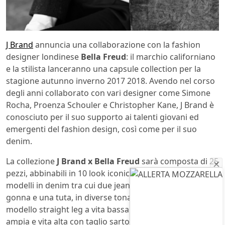
J Brand
annuncia una collaborazione con la fashion
designer londinese
Bella Freud
: il marchio californiano
e la stilista lanceranno una capsule collection per la
stagione autunno inverno 2017 2018. Avendo nel corso
degli anni collaborato con vari designer come Simone
Rocha, Proenza Schouler e Christopher Kane, J Brand è
conosciuto per il suo supporto ai talenti giovani ed
emergenti del fashion design, così come per il suo
denim.
La collezione
J Brand x Bella Freud
sarà composta di 25
pezzi, abbinabili in 10 look iconici, e comprenderà vari
modelli in denim tra cui due jeans, una giacca, una
gonna e una tuta, in diverse tonalità indigo e nere. Il
modello straight leg a vita bassa e quello a gamba
ampia e vita alta con taglio sartoriale rappresentano i