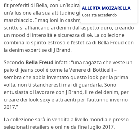
fit preferiti di Bella, con un’ispirazione agli anni ’70 e
ALLERTA MOZZARELLA
un’allusione alla sua attitudine giovane e da
Cosa sta accadendo
maschiaccio. I maglioni in cashmere e lana merino con
scritte si affiancano ai denim dall’aspetto duro, creando
un mood di intensità e sicurezza di sé. La collezione
combina lo spirito estroso e l’estetica di Bella Freud con
la denim expertise di J Brand.
Secondo
Bella Freud
infatti: “una ragazza che veste un
paio di jeans cool è come la Venere di Botticelli –
sembra che abbia inventato questo look per la prima
volta, non ti stancheresti mai di guardarla. Sono
entusiasta di lavorare con J Brand, il re del denim, per
creare dei look sexy e attraenti per l’autunno inverno
2017.”
La collezione sarà in vendita a livello mondiale presso
selezionati retailers e online da fine luglio 2017.