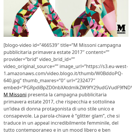
[blogo-video id=”466539″ title=”M Missoni campagna
pubblicitaria primavera estate 2017″ content=””
provider=”brid” video_brid_id=””
video_original_source=”” image_url=”https://s3.eu-west-
1.amazonaws.com/video.blogo.it/thumb/W0BddoPQ-
640.jpg” thumb_maxres=”0″ url=”232477″
embed=”PGRpdiBpZD0nbXAtdmlkZW9fY29udGVudF9fNDY
M Missoni
presenta la campagna pubblicitaria
primavera estate 2017, che rispecchia e sottolinea
un’idea di donna protagonista di uno stile unico e
consapevole. La parola-chiave è “glitter glam”, che si
traduce in un appeal incredibilmente femminile, del
tutto contemporaneo e in un mood libero e ben